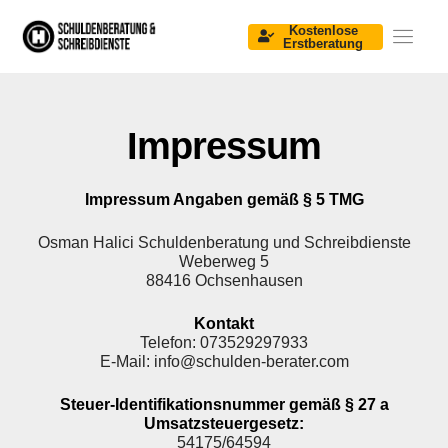
Kostenlose
Erstberatung
Startseite
Über Uns
Impressum
Informationen & Downloads
Unser Team
Impressum Angaben gemäß § 5 TMG
Kontakt
Osman Halici Schuldenberatung und Schreibdienste
Weberweg 5
88416 Ochsenhausen
Kontakt
Telefon: 073529297933
E-Mail: info@schulden-berater.com
Steuer-Identifikationsnummer gemäß § 27 a
Umsatzsteuergesetz:
54175/64594