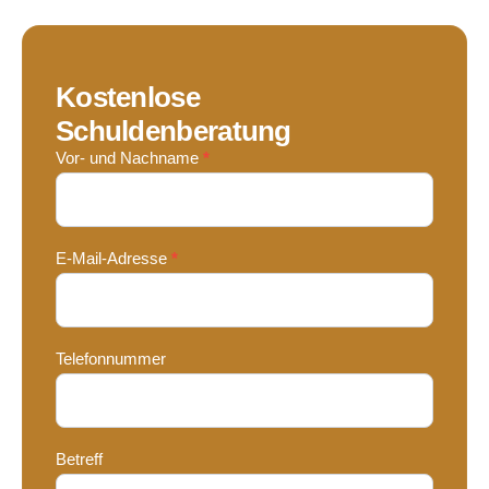
Kostenlose
Schuldenberatung
Contact
Vor- und Nachname
*
Us
E-Mail-Adresse
*
Telefonnummer
Betreff