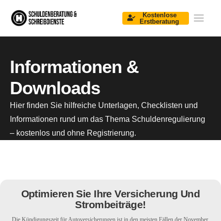
Kostenlose
Erstberatung
Startseite
Über Uns
Informationen &
Informationen & Downloads
Downloads
Unser Team
Hier finden Sie hilfreiche Unterlagen, Checklisten und
Kontakt
Informationen rund um das Thema Schuldenregulierung
– kostenlos und ohne Registrierung.
Optimieren Sie Ihre Versicherung Und
Strombeiträge!
Die Kündigungszeit für Autoversicherungen ist in den meisten Fällen der November.